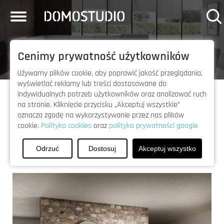
Toggle
navigation
START
Cenimy prywatność użytkowników
OFERTA
Używamy plików cookie, aby poprawić jakość przeglądania,
VIDEO
wyświetlać reklamy lub treści dostosowane do
indywidualnych potrzeb użytkowników oraz analizować ruch
PRODUCENCI
na stronie. Kliknięcie przycisku „Akceptuj wszystkie”
oznacza zgodę na wykorzystywanie przez nas plików
Sprawdź
O
cookie.
Polityka cookies
oraz ​
polityka prywatności google
NAS
co nowego na blogu
Odrzuć
Dostosuj
Akceptuj wszystko
OUTLET
KONTAKT